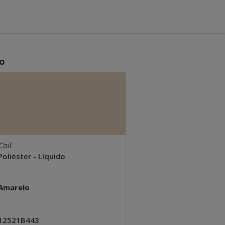
o
Coil
Poliéster - Líquido
Amarelo
12521B443