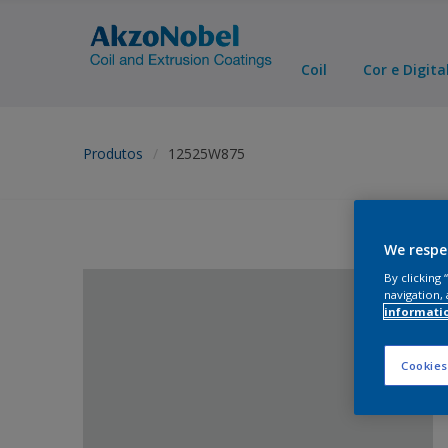
Coil
Cor e Digita
Produtos
12525W875
We respe
By clicking
navigation, 
informati
Cookies