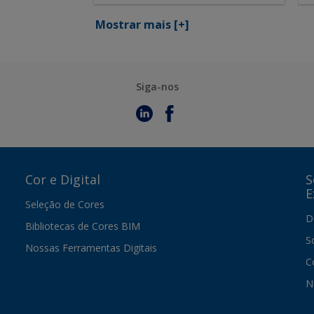
Mostrar mais
[+]
Siga-nos
Cor e Digital
S
E
Seleção de Cores
D
Bibliotecas de Cores BIM
S
Nossas Ferramentas Digitais
C
N