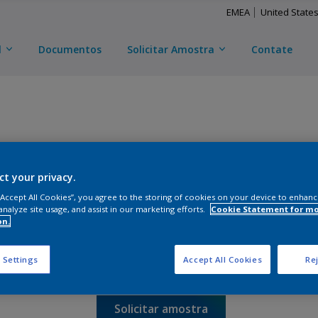
EMEA
United State
l
Documentos
Solicitar Amostra
Contate
Entre e
ct your privacy.
CERAM-A-STAR 1050
 “Accept All Cookies”, you agree to the storing of cookies on your device to enhanc
analyze site usage, and assist in our marketing efforts.
Cookie Statement for m
12525W875
on.
 Settings
Accept All Cookies
Rej
Lustro
:
Semi Brilho
Solicitar amostra