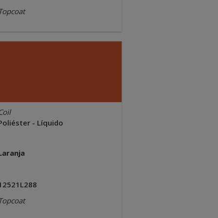
Topcoat
Coil
Poliéster - Líquido
Laranja
12521L288
Topcoat