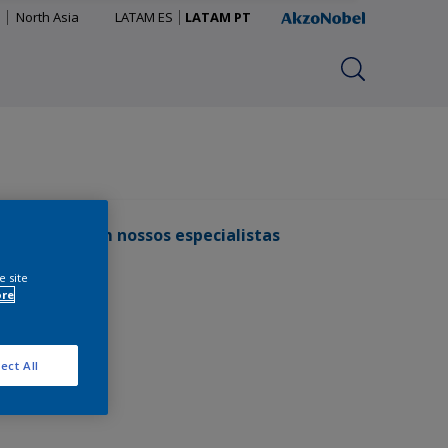
s
North Asia
LATAM ES
LATAM PT
m contato com nossos especialistas
e site
ore
ect All