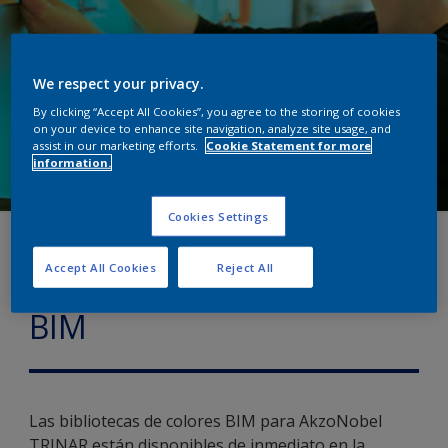
We respect your privacy.
By clicking “Accept All Cookies”, you agree to the storing of cookies
on your device to enhance site navigation, analyze site usage, and
assist in our marketing efforts.
Cookie Statement for more
information.
Cookies Settings
Descarga nuestras
Accept All Cookies
Reject All
Bibliotecas de Colores
BIM
Las bibliotecas de colores BIM para AkzoNobel
TRINAR están disponibles de inmediato en la