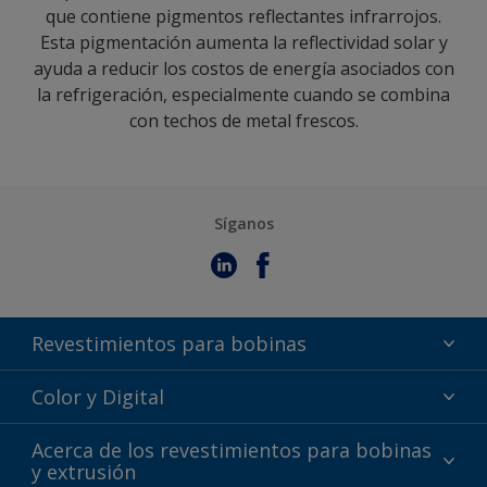
que contiene pigmentos reflectantes infrarrojos.
Esta pigmentación aumenta la reflectividad solar y
ayuda a reducir los costos de energía asociados con
la refrigeración, especialmente cuando se combina
con techos de metal frescos.
Síganos
Revestimientos para bobinas
Fluoropolímero
Color y Digital
Poliéster líquido
Selección de colores
Acerca de los revestimientos para bobinas
TRINAR
y extrusión
Bibliotecas de colores BIM