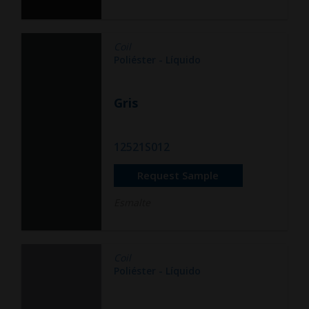
Coil
Poliéster - Líquido
Gris
12521S012
Request Sample
Esmalte
Coil
Poliéster - Líquido