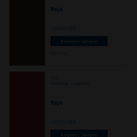
Rojo
12521V755
Request Sample
Esmalte
Coil
Poliéster - Líquido
Rojo
12521V759
Request Sample