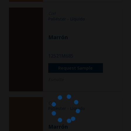
Coil
Poliéster - Líquido
Marrón
12521M685
Request Sample
Esmalte
Coil
Poliéster - Líquido
Marrón