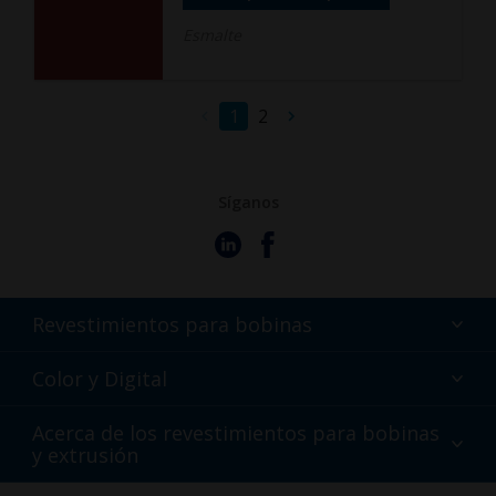
Esmalte
1
2
Síganos
Revestimientos para bobinas
Fluoropolímero
Color y Digital
Poliéster líquido
Selección de colores
Acerca de los revestimientos para bobinas
TRINAR
y extrusión
Bibliotecas de colores BIM
Nuestras herramientas digitales