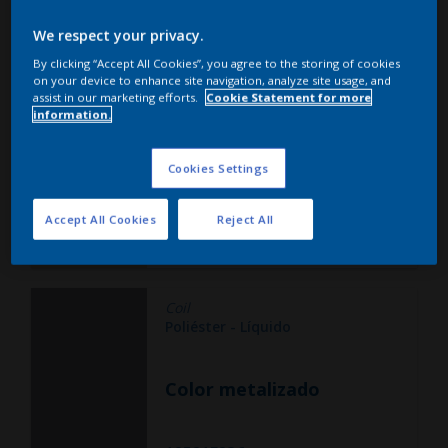
Coil
Poliéster - Líquido
We respect your privacy.
By clicking “Accept All Cookies”, you agree to the storing of cookies
Amarillo
on your device to enhance site navigation, analyze site usage, and
assist in our marketing efforts.
Cookie Statement for more
information.
12521B443
Cookies Settings
Request Sample
Accept All Cookies
Reject All
Esmalte
Coil
Poliéster - Líquido
Color metalizado