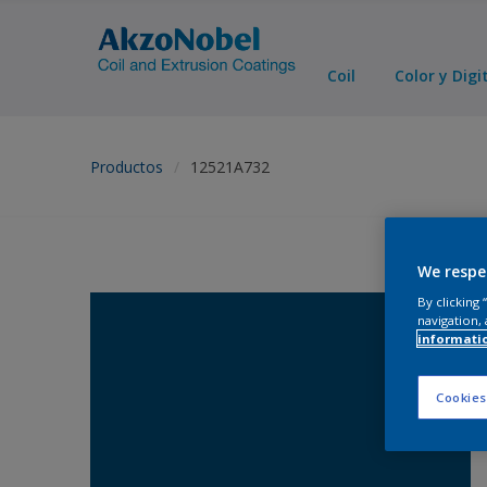
Coil
Color y Digi
Productos
12521A732
We respe
By clicking
navigation, 
informati
Cookies