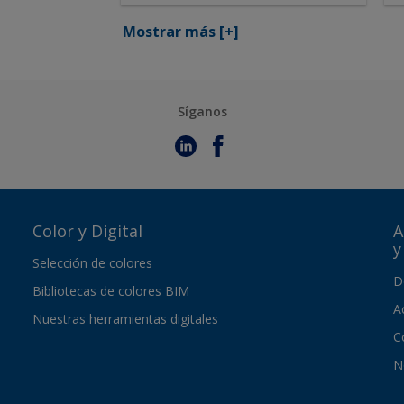
Mostrar más
[+]
Síganos
Color y Digital
A
y
Selección de colores
D
Bibliotecas de colores BIM
A
Nuestras herramientas digitales
C
N