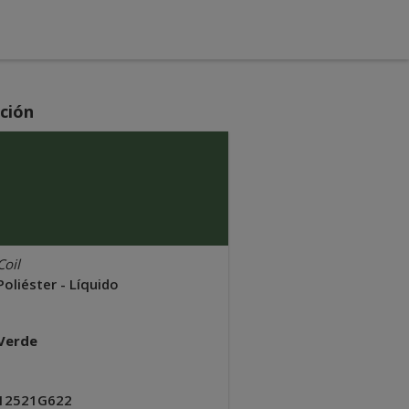
ción
Coil
Poliéster - Líquido
Verde
12521G622