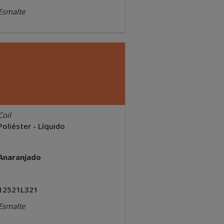
Esmalte
Coil
Poliéster - Líquido
Anaranjado
12521L321
Esmalte