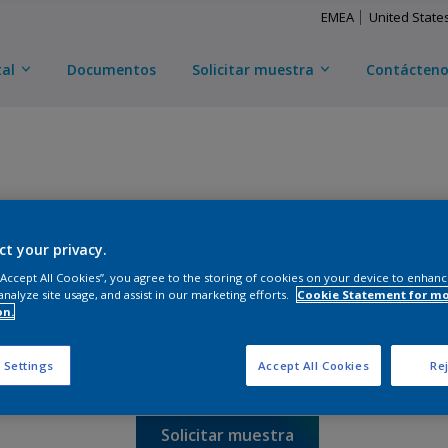
EMEA
United State
tal
Documentos
Solicitar muestra
Contácten
ct your privacy.
POLYDURE 1000
 “Accept All Cookies”, you agree to the storing of cookies on your device to enhanc
analyze site usage, and assist in our marketing efforts.
Cookie Statement for m
12521A732
on.
 Settings
Accept All Cookies
Rej
Glosa
:
Semi Brillo
Solicitar muestra