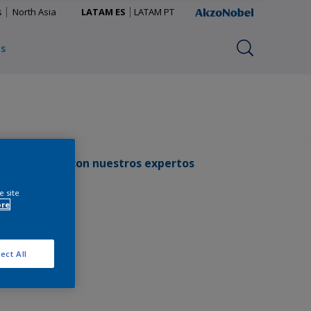
s
North Asia
LATAM ES
LATAM PT
os
Contacta con nuestros expertos
e site
ore
ect All