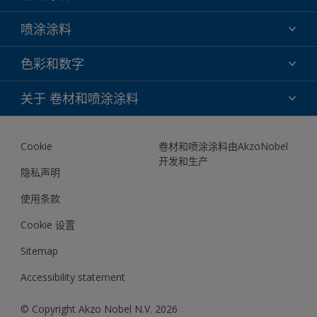
氟碳
喷涂涂料
环氧
氟碳
色彩和数字
聚酯
TRINAR
DURAPRIME FM
色彩选择
关于 卷材和喷涂涂料
TRINAR TRI-ESCENT II
色彩库
关于我们
我们的数字工具
Cookie
卷材和喷涂涂料由AkzoNobel
文档
开发和生产
联系我们
隐私声明
News
使用条款
Cookie 设置
Sitemap
Accessibility statement
© Copyright Akzo Nobel N.V. 2026