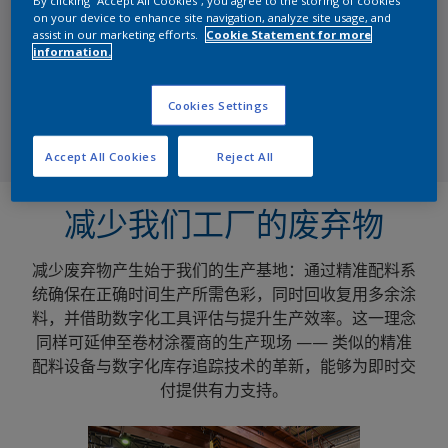
循环经济的核心在于减量化、再利用与资源再生。卷材
on your device to enhance site navigation, analyze site usage, and
assist in our marketing efforts.
Cookie Statement for more
涂料所应用的金属基材本身具备优异的可持续性 ——
information.
因其可实现无限次回收利用，但表面涂层却无法达到这
一特性。因此，减少不必要的涂料用量成为我们的核心
Cookies Settings
目标。
Accept All Cookies
Reject All
减少我们工厂的废弃物
减少废弃物产生始于我们的生产基地：通过精准配料系
统确保在正确时间生产所需色彩，同时回收复用多余涂
料，并借助数字化工具评估与提升生产效率。这一理念
同样可延伸至卷材涂覆商的生产现场 —— 类似的精准
配料设备与数字化库存追踪技术的革新，能够为即时交
付提供有力支持。