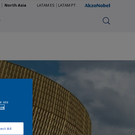
North Asia
LATAM ES
LATAM PT
e site
ore
ect All