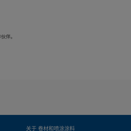
作伙伴。
关于 卷材和喷涂涂料