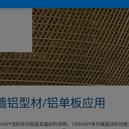
具质感的
墙铝型材/铝单板应用
NAR
涂料系列就是其最好的说明。TRINAR
系列氟碳涂料均能
®
®