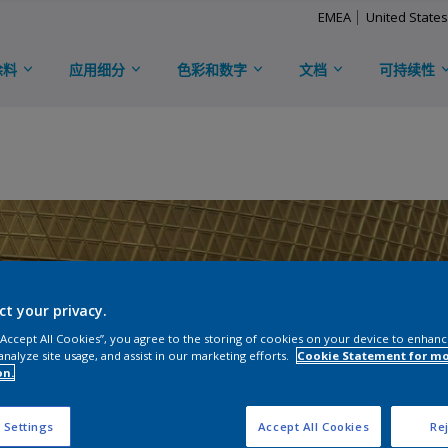
EMEA
United States
涂料
应用细分
色彩和数字
文档
可持续性
ct your privacy.
 “Accept All Cookies”, you agree to the storing of cookies on your device to enhanc
analyze site usage, and assist in our marketing efforts.
Cookie Statement for m
on.
 Settings
Accept All Cookies
Rej
铝单板