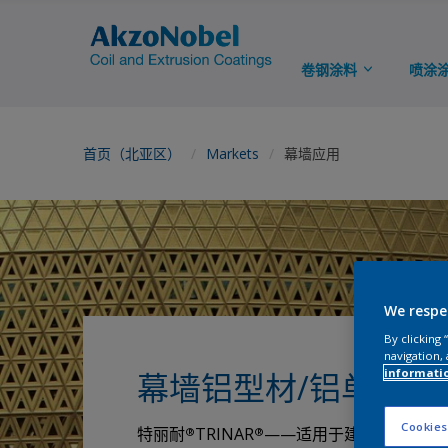
卷钢涂料
喷涂
首页（北亚区）
Markets
幕墙应用
We respe
By clicking
navigation, 
informati
幕墙铝型材/铝单板
Cookies
特丽耐
TRINAR
——适用于建筑用铝型材/
®
®