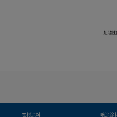
超越性
卷材涂料
喷涂涂