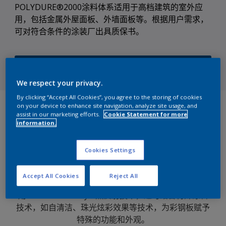
POLYDURE®2000涂料体系适用于高档建筑的室外应
用，包括金属外屋面板、外墙面板等。根据用户需求，
可对符合条件的涂装厂出具质保书。
浏览产品
We respect your privacy.
By clicking “Accept All Cookies”, you agree to the storing of cookies
概述
on your device to enhance site navigation, analyze site usage, and
assist in our marketing efforts.
Cookie Statement for more
information.
POLYDURE®2000为卷材建筑涂料高耐候系列的标准产
品体系，专为建筑用途而设计，适用于生产制造各种颜
Cookies Settings
色规格的建筑用途彩钢板。亚洲境内一般环境下，
POLYDURE®2000标准产品可保20年漆膜完整性，10
Accept All Cookies
Reject All
年抗褪色抗粉化。POLYDURE®2000涂料体系已默认采
用COOL Chemistry®热反射技术，还可结合特殊涂料
技术，如自清洁、珠光炫彩效果等技术，为彩钢板赋予
特殊的功能和外观。