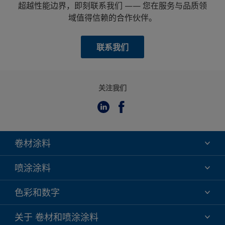
超越性能边界，即刻联系我们 —— 您在服务与品质领
域值得信赖的合作伙伴。
联系我们
关注我们
卷材涂料
氟碳
喷涂涂料
环氧
氟碳
色彩和数字
聚酯
TRINAR
DURAPRIME FM
色彩选择
关于 卷材和喷涂涂料
TRINAR TRI-ESCENT II