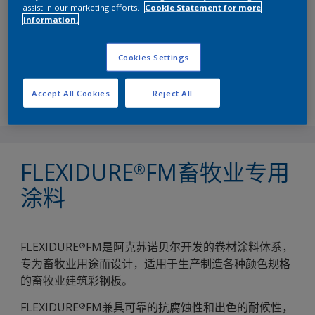
assist in our marketing efforts.
Cookie Statement for more
information.
FLEXIDURE
FM畜牧业专用卷材涂料，高耐候抗腐蚀，
®
性能可靠
Cookies Settings
下载 Canopy 应用程序
Accept All Cookies
Reject All
FLEXIDURE
FM畜牧业专用
®
涂料
FLEXIDURE
FM是阿克苏诺贝尔开发的卷材涂料体系，
®
专为畜牧业用途而设计，适用于生产制造各种颜色规格
的畜牧业建筑彩钢板。
FLEXIDURE
FM兼具可靠的抗腐蚀性和出色的耐候性，
®