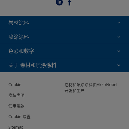
卷材涂料
氟碳
喷涂涂料
环氧
氟碳
色彩和数字
聚酯
TRINAR
DURAPRIME FM
色彩选择
关于 卷材和喷涂涂料
TRINAR TRI-ESCENT II
色彩库
关于我们
我们的数字工具
Cookie
卷材和喷涂涂料由AkzoNobel
文档
开发和生产
联系我们
隐私声明
News
使用条款
Cookie 设置
Sitemap