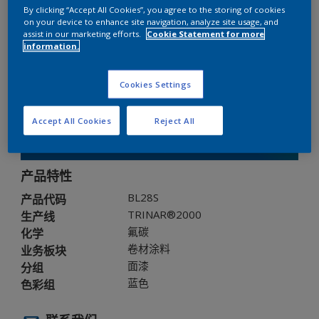
By clicking “Accept All Cookies”, you agree to the storing of cookies
on your device to enhance site navigation, analyze site usage, and
TRINAR®2000
assist in our marketing efforts.
Cookie Statement for more
information.
BL28S
Cookies Settings
光泽度
:
Semi Gloss
Accept All Cookies
Reject All
免费申请样板
产品特性
BL28S
产品代码
TRINAR®2000
生产线
氟碳
化学
卷材涂料
业务板块
面漆
分组
蓝色
色彩组