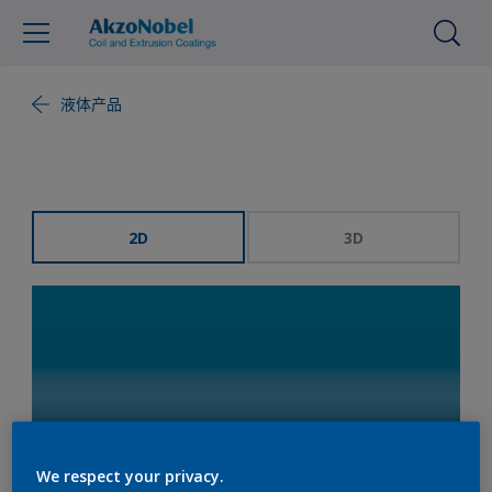
液体产品
2D
3D
We respect your privacy.