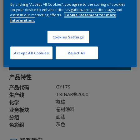
By clicking “Accept All Cookies”, you agree to the storing of cookies
on your device to enhance site navigation, analyze site usage, and
TRINAR®2000
assist in our marketing efforts.
Cookie Statement for more
information.
GY17S
Cookies Settings
光泽度
:
Semi Gloss
Accept All Cookies
Reject All
免费申请样板
产品特性
GY17S
产品代码
TRINAR®2000
生产线
氟碳
化学
卷材涂料
业务板块
面漆
分组
灰色
色彩组