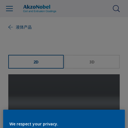
液体产品
2D
3D
We respect your privacy.