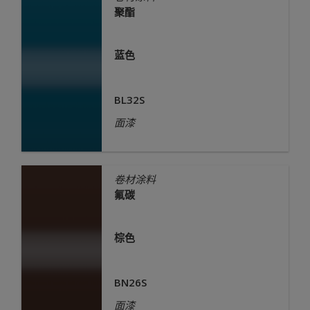
聚酯
蓝色
BL32S
面漆
卷材涂料
氟碳
棕色
BN26S
面漆