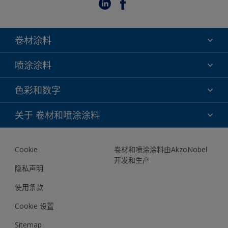
卷材涂料
氟碳
喷涂涂料
环氧
氟碳
色彩和数字
聚酯
TRINAR
DURAPRIME FM
色彩选择
关于 卷材和喷涂涂料
TRINAR TRI-ESCENT II
色彩库
关于我们
我们的数字工具
Cookie
卷材和喷涂涂料由AkzoNobel
文档
开发和生产
联系我们
隐私声明
News
使用条款
Cookie 设置
Sitemap