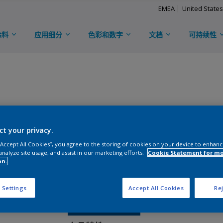
EMEA
United States
涂料
应用细分
色彩和数字
文档
可持续性
TRINAR™ TMC
ct your privacy.
D
KD3E97157C-2024
 “Accept All Cookies”, you agree to the storing of cookies on your device to enhanc
analyze site usage, and assist in our marketing efforts.
Cookie Statement for m
on.
光泽度
:
Semi Gloss
 Settings
Accept All Cookies
Rej
免费申请样板