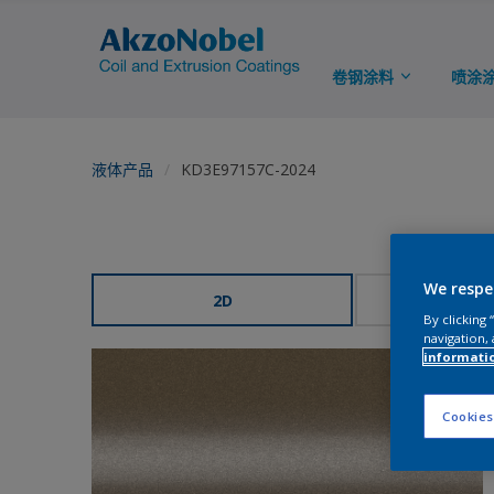
卷钢涂料
喷涂
液体产品
KD3E97157C-2024
We respe
2D
3
By clicking
navigation, 
informati
Cookies