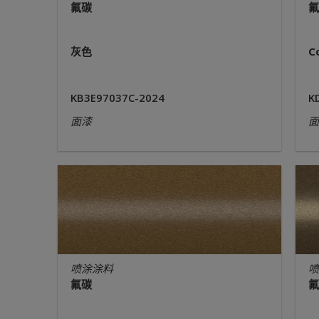
氟碳
氟
灰色
C
KB3E97037C-2024
K
面漆
面
喷涂涂料
喷
氟碳
氟