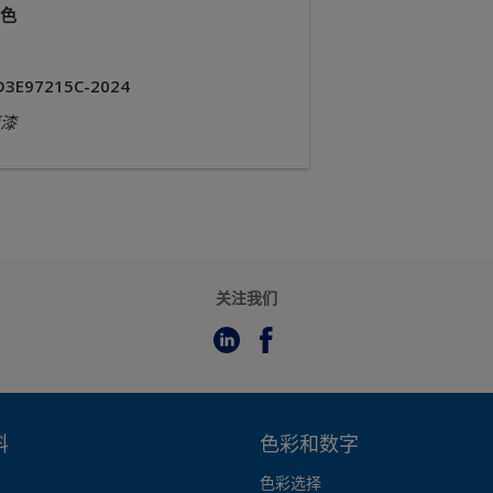
色
D3E97215C-2024
漆
关注我们
料
色彩和数字
色彩选择