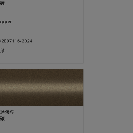
碳
opper
D2E97116-2024
漆
涂涂料
碳