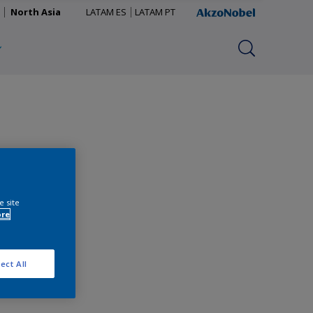
North Asia
LATAM ES
LATAM PT
e site
ore
ect All