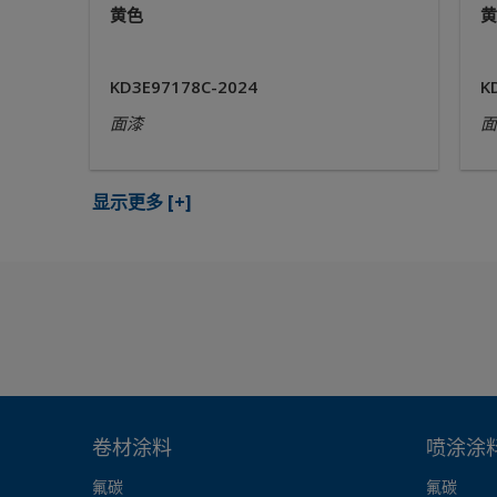
黄色
黄
KD3E97178C-2024
K
面漆
面
显示更多
[+]
卷材涂料
喷涂涂
氟碳
氟碳