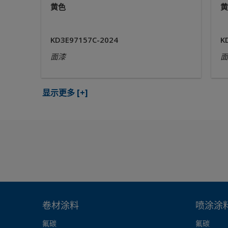
黄色
黄
KD3E97157C-2024
K
面漆
面
显示更多
[+]
卷材涂料
喷涂涂
氟碳
氟碳