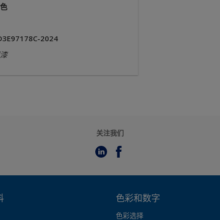
色
D3E97178C-2024
漆
关注我们
料
色彩和数字
色彩选择