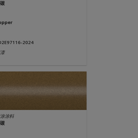
碳
opper
D2E97116-2024
漆
涂涂料
碳