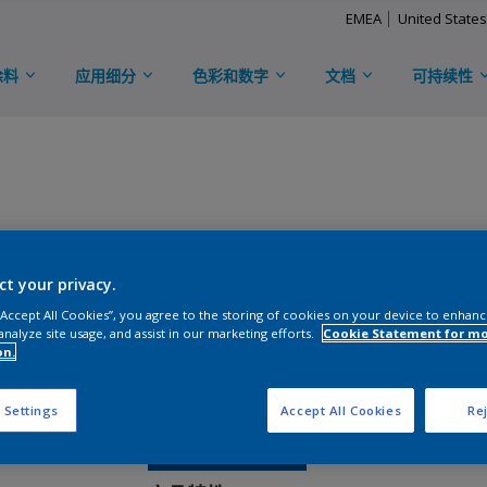
EMEA
United States
涂料
应用细分
色彩和数字
文档
可持续性
TRINAR™ TMC
ct your privacy.
D
KM3E97252C-2024
 “Accept All Cookies”, you agree to the storing of cookies on your device to enhanc
analyze site usage, and assist in our marketing efforts.
Cookie Statement for m
on.
光泽度
:
Semi Gloss
 Settings
Accept All Cookies
Rej
免费申请样板