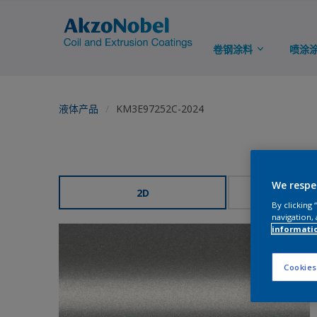
卷钢涂料
喷涂
液体产品
KM3E97252C-2024
We respe
2D
3
By clicking
navigation, 
informati
Cookies