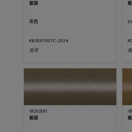
氟碳
氟
灰色
C
KB3E97037C-2024
K
面漆
面
喷涂涂料
喷
氟碳
氟