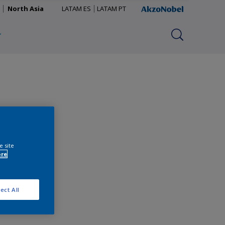
North Asia
LATAM ES
LATAM PT
e site
ore
ect All