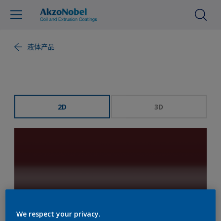
液体产品
2D
3D
We respect your privacy.