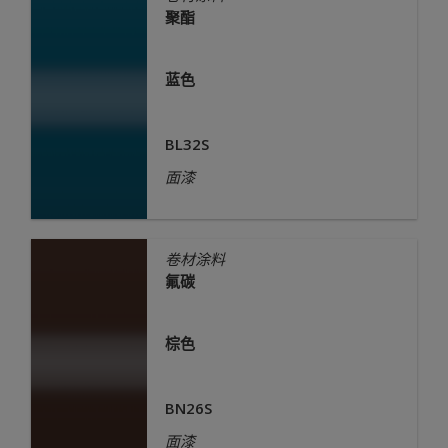
聚酯
蓝色
BL32S
面漆
卷材涂料
氟碳
棕色
BN26S
面漆