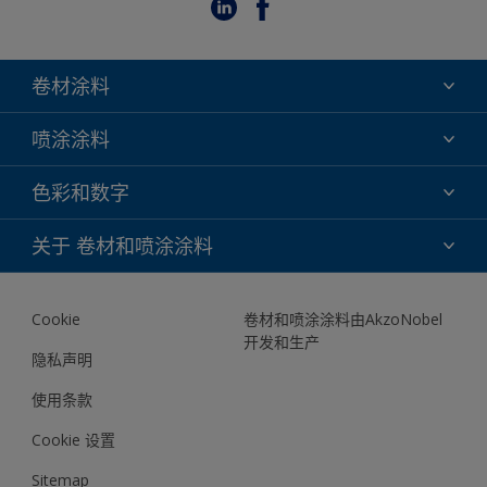
卷材涂料
氟碳
喷涂涂料
环氧
氟碳
色彩和数字
聚酯
TRINAR
DURAPRIME FM
色彩选择
关于 卷材和喷涂涂料
TRINAR TRI-ESCENT II
色彩库
关于我们
我们的数字工具
Cookie
卷材和喷涂涂料由AkzoNobel
文档
开发和生产
联系我们
隐私声明
News
使用条款
Cookie 设置
Sitemap