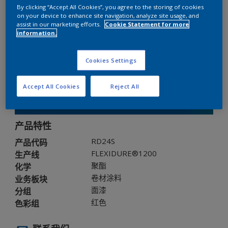
By clicking “Accept All Cookies”, you agree to the storing of cookies
on your device to enhance site navigation, analyze site usage, and
FLEXIDURE®1200
assist in our marketing efforts.
Cookie Statement for more
information.
RD24S
Cookies Settings
光泽度
:
Semi Gloss
Accept All Cookies
Reject All
免费申请样板
产品特性
RD24S
产品代码
FLEXIDURE®1200
生产线
聚酯
化学
卷材涂料
业务板块
面漆
分组
红色
色彩组