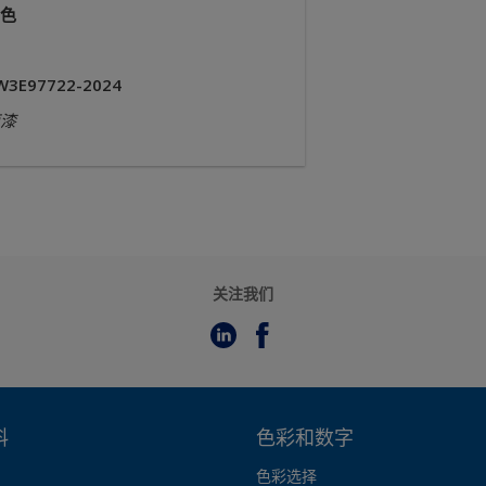
色
W3E97722-2024
漆
关注我们
料
色彩和数字
色彩选择