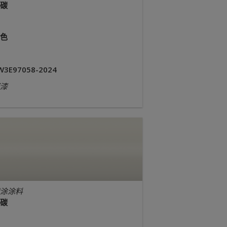
碳
色
W3E97058-2024
漆
涂涂料
碳