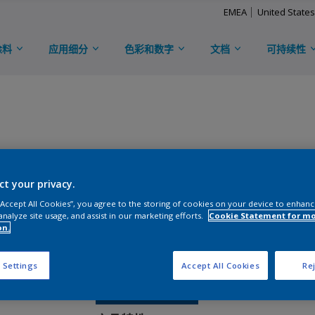
EMEA
United States
涂料
应用细分
色彩和数字
文档
可持续性
TRINAR®2000
ct your privacy.
D
YL03S
 “Accept All Cookies”, you agree to the storing of cookies on your device to enhanc
analyze site usage, and assist in our marketing efforts.
Cookie Statement for m
on.
光泽度
:
Semi Gloss
 Settings
Accept All Cookies
Rej
免费申请样板