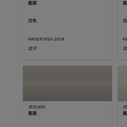
氟碳
氟
白色
白
KW3E97050-2024
K
面漆
面
喷涂涂料
喷
氟碳
氟