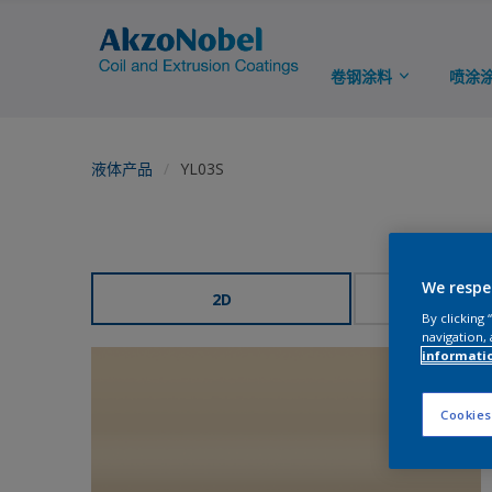
卷钢涂料
喷涂
液体产品
YL03S
We respe
2D
3
By clicking
navigation, 
informati
Cookies