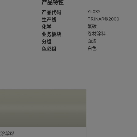
产品特性
YL03S
产品代码
TRINAR®2000
生产线
氟碳
化学
卷材涂料
业务板块
面漆
分组
白色
色彩组
涂涂料