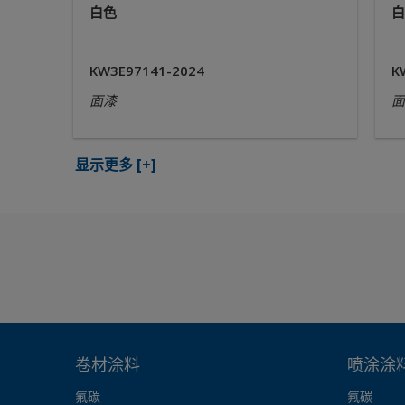
白色
白
KW3E97141-2024
K
面漆
面
显示更多
[+]
卷材涂料
喷涂涂
氟碳
氟碳